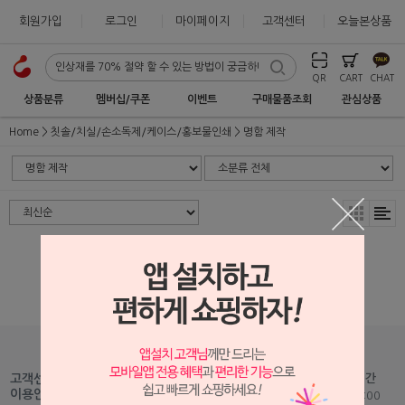
회원가입
로그인
마이페이지
고객센터
오늘본상품
QR
CART
CHAT
상품분류
멤버십/쿠폰
이벤트
구매물품조회
관심상품
Home
칫솔/치실/손소독제/케이스/홍보물인쇄
명함 제작
상품 준비중 입니다.
1599-2875
고객센터
고객센터 운영시간
Fax : 051-465-5459
이용안내
평일 09:00 - 18:00
Mail :