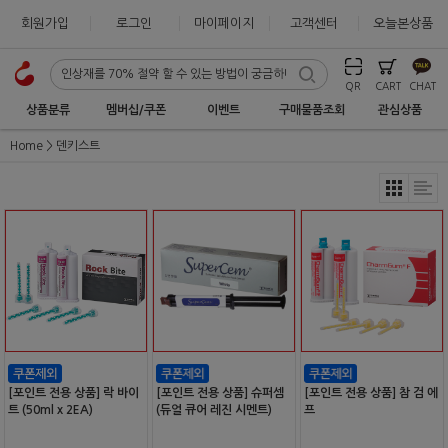
회원가입
로그인
마이페이지
고객센터
오늘본상품
QR
CART
CHAT
상품분류
멤버십/쿠폰
이벤트
구매물품조회
관심상품
Home
덴키스트
[포인트 전용 상품] 락 바이
[포인트 전용 상품] 슈퍼셈
[포인트 전용 상품] 참 검 에
트 (50ml x 2EA)
(듀얼 큐어 레진 시멘트)
프