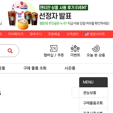
크
마이페이지
장바구니
주문배송
고객센터
영문사이트
멤버십 / 쿠폰
이벤트
오늘 본 상품
상품
구매 물품 조회
사은품
MENU
s
관심상품
구매물품조회