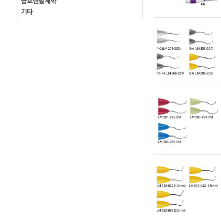
금호덴탈제약
기타