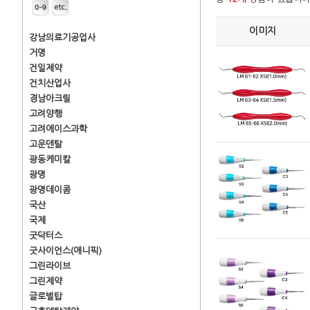
이미지
강남의료기공업사
거명
건일제약
건치산업사
경남아크릴
고려양행
고려에이스과학
고운덴탈
광동케미칼
광명
광명데이콤
국산
국제
굿닥터스
굿사이언스(애니픽)
그린라이브
그린제약
글로벌탑