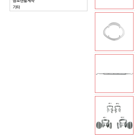
금호덴탈제약
기타