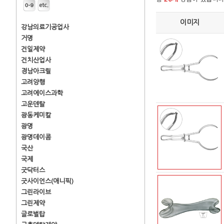
이미지
강남의료기공업사
거명
건일제약
건치산업사
경남아크릴
고려양행
고려에이스과학
고운덴탈
광동케미칼
광명
광명데이콤
국산
국제
굿닥터스
굿사이언스(애니픽)
그린라이브
그린제약
글로벌탑