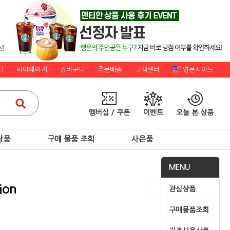
크
마이페이지
장바구니
주문배송
고객센터
영문사이트
멤버십 / 쿠폰
이벤트
오늘 본 상품
상품
구매 물품 조회
사은품
MENU
ion
관심상품
구매물품조회