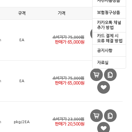
자주사용상품
보험청구상품
규격
가격
카카오톡 채널
추가 방법
카드 결제 시
소비자가 75,000원
n
EA
오류 해결 방법
판매가
65,000
원
공지사항
자료실
소비자가 75,000원
n
EA
판매가
65,000
원
소비자가 23,000원
n
pkg/2EA
판매가
20,500
원