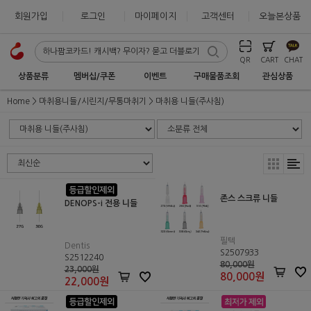
회원가입
로그인
마이페이지
고객센터
오늘본상품
QR
CART
CHAT
상품분류
멤버십/쿠폰
이벤트
구매물품조회
관심상품
Home
마취용니들/시린지/무통마취기
마취용 니들(주사침)
존스 스크류 니들
DENOPS-i 전용 니들
필텍
Dentis
S2507933
S2512240
80,000원
23,000원
80,000
원
22,000
원