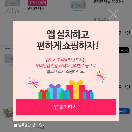
덴티안 니들 30G X-L
덴티안 니들
세일글로발
S2405224
세일글로발
7,800원
S0305008
6,000
원
7,500원
6,000
원
CK 덴탈 니들
덴티안 니들 31G XS (전
동주사기용)
CK Dental
S2309037
세일글로발
8,250원
S0801137
6,600
원
30,800원
13,200
원
CK 덴탈 니들 31G XS
모리타 덴탈 니들
일주일간 열지 않기
CK Dental