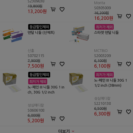
S2309038
Morita
19,800원
S0305009
13,200
원
16,200원
16,200
원
덴탈 니들 (신젝트)
스타젯 덴탈 니들
신흥
MCTBIO
S0702115
S2003209
7,900원
6,100원
7,500
원
6,100
원
노-페인 III 니들 30G 1
1/2 inch (38mm)
노-페인 III 니들 30G 1 in
ch, 30G 1/2 inch
성심메디칼
S2210138
성심메디칼
6,500원
S0606108
6,300
원
6,000원
5,200
원
더보기