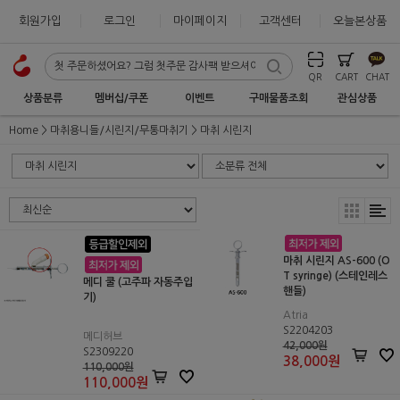
회원가입
로그인
마이페이지
고객센터
오늘본상품
QR
CART
CHAT
상품분류
멤버십/쿠폰
이벤트
구매물품조회
관심상품
Home
마취용니들/시린지/무통마취기
마취 시린지
마취 시린지 AS-600 (O
T syringe) (스테인레스
메디 쿨 (고주파 자동주입
핸들)
기)
Atria
S2204203
메디허브
42,000원
S2309220
38,000
원
110,000원
110,000
원