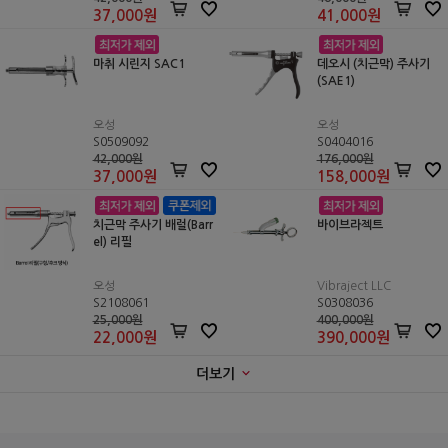
37,000
원
41,000
원
마취 시린지 SAC1
데오시 (치근막) 주사기
(SAE1)
오성
오성
S0509092
S0404016
42,000원
176,000원
37,000
원
158,000
원
치근막 주사기 배럴(Barr
바이브라젝트
el) 리필
오성
Vibraject LLC
S2108061
S0308036
25,000원
400,000원
22,000
원
390,000
원
더보기