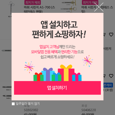
마취 시린지 AS-700 (스
마취 시린지 (스텐레스 스
테인레스 핸들)
틸)
Atria
Atria
S2204201
S1604046
45,000원
62,000원
41,000
원
56,000
원
[핸들 변경] 마취 시린지
[핸들 변경] 마취 시린지
AS-200
AS-300
Atria
Atria
S1604045
S2108182
36,000원
42,000원
33,000
원
38,000
원
마취 시린지 (오성)
마취 시린지 SAF1 (오성)
일주일간 열지 않기
오성
오성
S0302082
S0406228
42,000원
46,000원