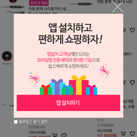
자동 본택 건 (#AB-HD)
자동 본택 시스템 미니 세
트 4.5 (#TBM-05)
MCTBIO
S2509160
MCTBIO
(품절)
S2404062
(품절)
자동 본택 케이스 (본택 2
자동 본택 케이스 (#BT-
1EA 포함)(#BT-CASE
CASE5)
6)
MCTBIO
MCTBIO
S2509163
S2509162
150,000원
(품절)
150,000
원
임플란트 리무벌 팁(개별
본택 홀더 (#BT-HD)
발주 1~2개월 소요, 교환
반품불가)
오성
일주일간 열지 않기
MCTBIO
S2504089
S2509161
42,000원
100,000원
37,800
원