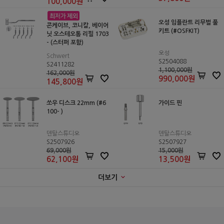
100,000
원
오성 임플란트 리무벌 풀
콘케이브, 코니칼, 베이어
키트 (#OSFKIT)
닛 오스테오톰 리필 1703
- (스터퍼 포함)
오성
Schwert
S2504088
S2411282
1,100,000원
162,000원
990,000
원
145,800
원
쏘우 디스크 22mm (#6
가이드 핀
100- )
덴탈스튜디오
덴탈스튜디오
S2507926
S2507927
69,000원
15,000원
62,100
원
13,500
원
더보기