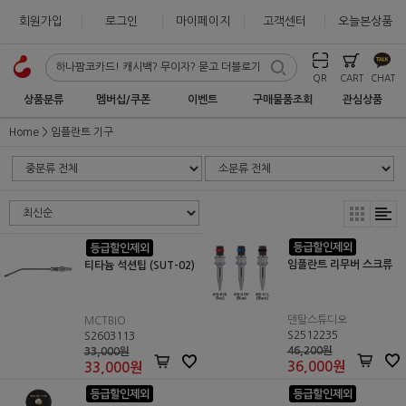
회원가입
로그인
마이페이지
고객센터
오늘본상품
QR
CART
CHAT
상품분류
멤버십/쿠폰
이벤트
구매물품조회
관심상품
Home
임플란트 기구
임플란트 리무버 스크류
티타늄 석션팁 (SUT-02)
덴탈스튜디오
MCTBIO
S2512235
S2603113
46,200원
33,000원
36,000
원
33,000
원