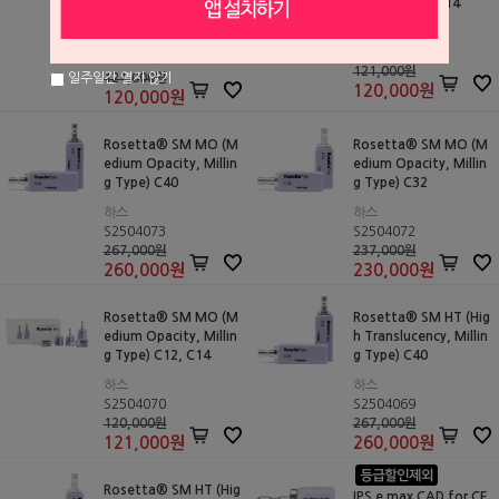
g Type) C12, C14
Type)
하스
하스
S2504068
S2504015
121,000원
121,000원
일주일간 열지 않기
120,000
원
120,000
원
Rosetta® SM MO (M
Rosetta® SM MO (M
edium Opacity, Millin
edium Opacity, Millin
g Type) C40
g Type) C32
하스
하스
S2504073
S2504072
267,000원
237,000원
260,000
원
230,000
원
Rosetta® SM MO (M
Rosetta® SM HT (Hig
edium Opacity, Millin
h Translucency, Millin
g Type) C12, C14
g Type) C40
하스
하스
S2504070
S2504069
120,000원
267,000원
121,000
원
260,000
원
Rosetta® SM HT (Hig
IPS e.max CAD for CE