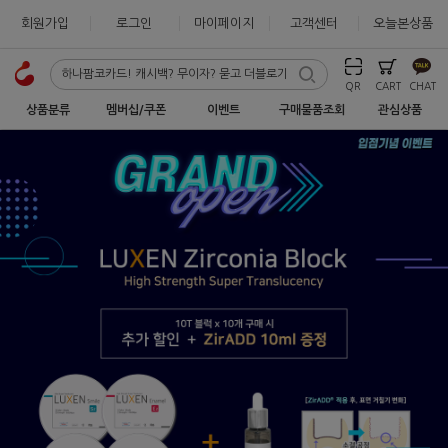
회원가입
로그인
마이페이지
고객센터
오늘본상품
QR
CART
CHAT
상품분류
멤버십/쿠폰
이벤트
구매물품조회
관심상품