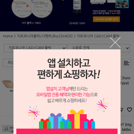
Home
지르코니아블럭/시멘트/Bur/ZirADD
지르코니아 CAD/CAM 블럭
Vericom MAZIC Duro
Vericom MAZIC Duro
98Ø 10T (Disk Type)
98Ø 8T (Disk Type)
Vericom
Vericom
S2603166
S2603165
264,000원
231,000원
253,000
원
220,000
원
Rosetta® SM HT (Hig
Rosetta® SM LT (Low
h Translucency, Millin
Translucency, Milling