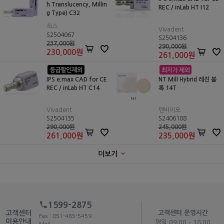
h Translucency, Millin
REC / inLab HT I12
g Type) C32
하스
Vivadent
S2504067
S2504136
237,000원
290,000원
230,000
원
261,000
원
IPS e.max CAD for CE
NT Mill Hybrid 레진 블
REC / inLab HT C14
록 14T
Vivadent
덴바이오
S2504135
S2406108
290,000원
245,000원
261,000
원
235,000
원
더보기
1599-2875
고객센터
고객센터 운영시간
Fax : 051-465-5459
이용안내
평일 09:00 - 18:00