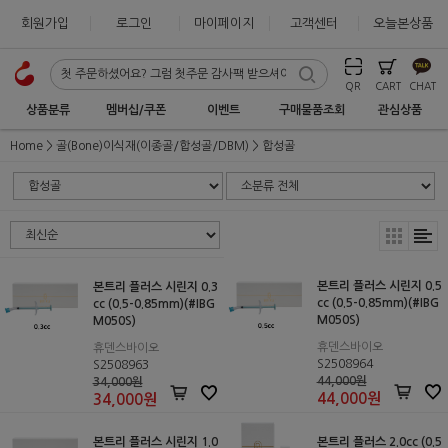
회원가입
로그인
마이페이지
고객센터
오늘본상품
QR
CART
CHAT
상품분류
멤버십/쿠폰
이벤트
구매물품조회
관심상품
Home
골(Bone)이식재(이종골/합성골/DBM)
합성골
본트리 플러스 시린지 0.5
본트리 플러스 시린지 0.3
cc (0.5-0.85mm)(#IBG
cc (0.5-0.85mm)(#IBG
M050S)
M050S)
휴덴스바이오
휴덴스바이오
S2508964
S2508963
44,000원
34,000원
44,000
원
34,000
원
본트리 플러스 시린지 1.0
본트리 플러스 2.0cc (0.5