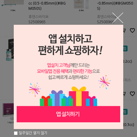
cc (0.5-0.85mm)(#IBG
-0.85mm)(#IBGM050
M050S)
S)
휴덴스바이오
휴덴스바이오
S2508965
S2508966
84,000원
128,000원
84,000
원
128,000
원
뼈플란트 rhBMP-2 0.1g
(#BB1010-BP) (반품불
가)
THE BCP 0.1g (0.2cc)
코웰메디
S2507934
77,000원
㈜푸르고바이오로직스
77,000
원
S2405289
28,640원
25,000
원
THE BCP 1.0g (2.0cc)
THE BCP 0.15g (0.3cc)
일주일간 열지 않기