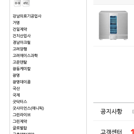
강남의료기공업사
거명
건일제약
건치산업사
경남아크릴
고려양행
고려에이스과학
고운덴탈
광동케미칼
광명
광명데이콤
국산
국제
굿닥터스
굿사이언스(애니픽)
공지사항
그린라이브
그린제약
글로벌탑
고객센터