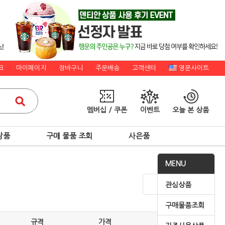
크
마이페이지
장바구니
주문배송
고객센터
영문사이트
멤버십 / 쿠폰
이벤트
오늘 본 상품
상품
구매 물품 조회
사은품
MENU
관심상품
구매물품조회
규격
가격