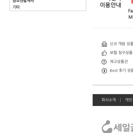
금호덴탈제약
이용안내
기타
Fa
Ma
신규 개원 상
보험 청구상품
재고상품전
Best 후기 상
회사소개
개인