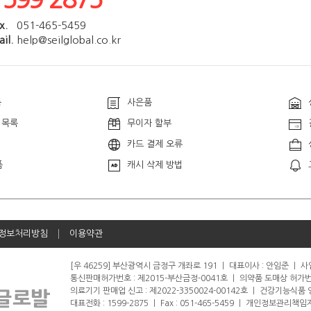
x.
051-465-5459
il.
help@seilglobal.co.kr
품
사은품
 목록
무이자 할부
카드 결제 오류
품
캐시 삭제 방법
정보처리방침
이용약관
[우 46259] 부산광역시 금정구 개좌로 191
ㅣ
대표이사 : 안임준
ㅣ
사업
통신판매허가번호 : 제2015-부산금정-0041호
ㅣ
의약품 도매상 허가번호 
의료기기 판매업 신고 : 제2022-3350024-00142호
ㅣ
건강기능식품 영업
대표전화 : 1599-2875
ㅣ
Fax : 051-465-5459
ㅣ
개인정보관리책임자