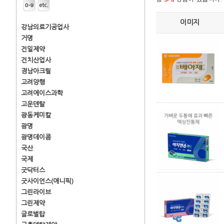
이미지
강남의료기공업사
거명
건일제약
건치산업사
경남아크릴
고려양행
고려에이스과학
고운덴탈
광동케미칼
광명
광명데이콤
국산
국제
굿닥터스
굿사이언스(애니픽)
그린라이브
그린제약
글로벌탑