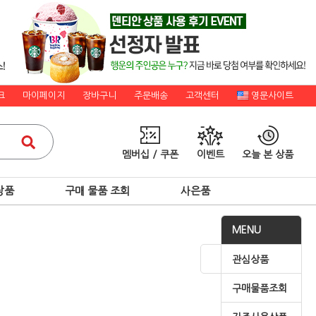
크
마이페이지
장바구니
주문배송
고객센터
영문사이트
멤버십 / 쿠폰
이벤트
오늘 본 상품
상품
구매 물품 조회
사은품
MENU
관심상품
구매물품조회