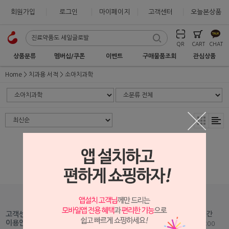
회원가입
로그인
마이페이지
고객센터
오늘본상품
QR
CART
CHAT
상품분류
멤버십/쿠폰
이벤트
구매물품조회
관심상품
Home
치과용 서적
소아치과학
상품 준비중 입니다.
1599-2875
고객센터
고객센터 운영시간
Fax : 051-465-5459
이용안내
평일 09:00 - 18:00
Mail :