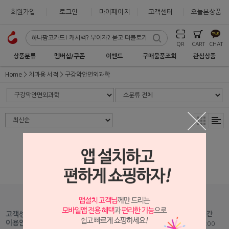
회원가입
로그인
마이페이지
고객센터
오늘본상품
QR
CART
CHAT
상품분류
멤버십/쿠폰
이벤트
구매물품조회
관심상품
Home
치과용 서적
구강악안면외과학
상품 준비중 입니다.
1599-2875
고객센터
고객센터 운영시간
Fax : 051-465-5459
이용안내
평일 09:00 - 18:00
Mail :