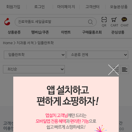
회원가입
로그인
마이페이지
고객센터
오늘본상품
QR
CART
CHAT
상품분류
멤버십/쿠폰
이벤트
구매물품조회
관심상품
Home
치과용 서적
임플란트학
상품 준비중 입니다.
1599-2875
고객센터
고객센터 운영시간
Fax : 051-465-5459
이용안내
평일 09:00 - 18:00
Mail :