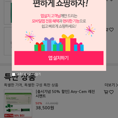
5%
15,000원
14,300원
덴티안 근관주입 팁 커브형
17%
18,000원
15,000원
일주일간 열지 않기
특판 상품
특별한 가격, 특별한 구성 특판 상품
더보기 >
[출시기념 50% 할인] Any-Cem 레진
시멘트
50%
77,000원
38,500원