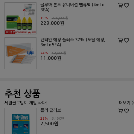
글루마 본드 유니버셜 밸류팩 (4ml x
3EA)
15%
270,000원
229,000원
덴티안 에칭 플러스 37% (토탈 에칭,
3ml x 5EA)
74%
42,000원
11,000원
추천 상품
세일글로발이 제일 싸다!
더보기 >
폴리 글러브
28%
3,450원
2,500원