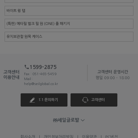
바이트 윙 탭
(특판) 메타필 벌크 필 원 (ONE) 풀 패키지
유치보관함 원목 케이스
1599-2875
고객센터
고객센터 운영시간
Fax : 051-465-5459
이용안내
평일 09:00 - 18:00
Mail :
help@seilglobal.co.kr
1:1 문의하기
고객센터
㈜세일글로발
회사소개
개인정보처리방침
이용약관
PC버전