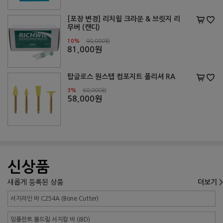
[포장 변경] 리치윌 크라운 & 브릿지 리
무버 (캔디)
10%
90,000원
81,000원
탑글로스 원스텝 컴포지트 폴리셔 RA
3%
60,000원
58,000원
신상품
새롭게 등록된 상품
더보기 >
서지라인 바 C254A (Bone Cutter)
임플란트 볼드릴 서지칼 바 (IBD)