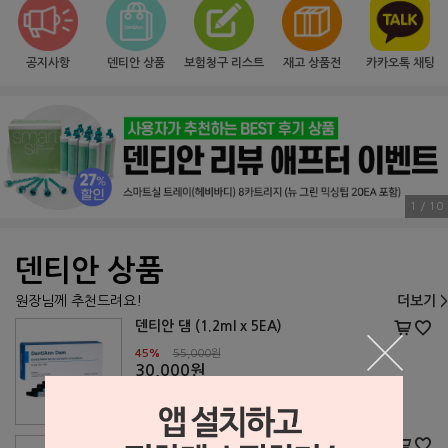
공지사항
덴티안 상품
보험청구 리스트
재고 상품전
카카오톡 채팅
1 / 10
덴티안 상품
원장님께 추천드려요!
더보기 >
덴티안 댐 (1.2ml x 5EA)
45%
55,000원
30,000원
덴티안 대공포 V자형 (70cm x 1m)