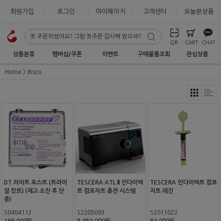
회원가입
로그인
마이페이지
고객센터
오늘본상품
QR
CART
CHAT
상품분류
멤버십/쿠폰
이벤트
구매물품조회
관심상품
Home
Bisco
DT 라이트 포스트 (트라이
TESCERA ATL Ⅱ 인다이렉
TESCERA 인다이렉트 컴포
얼 킷트) (재고 소진 후 단
트 컴포지트 충전 시스템
지트 레진
종)
S0404112
S2205093
S2011022
169,000원
8,950,000원
84,000원