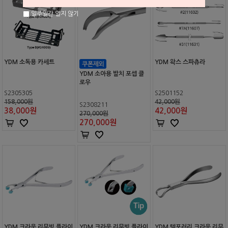
일주일간 열지 않기
YDM 소독용 카세트
YDM 왁스 스파츄라
YDM 소아용 발치 포셉 클
로우
S2305305
S2501152
158,000원
42,000원
S2308211
38,000
원
42,000
원
270,000원
270,000
원
YDM 크라운 리무빙 플라이
YDM 크라운 리무빙 플라이
YDM 템포러리 크라운 리무