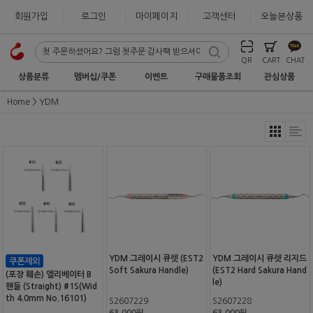
회원가입
로그인
마이페이지
고객센터
오늘본상품
QR
CART
CHAT
상품분류
멤버십/쿠폰
이벤트
구매물품조회
관심상품
Home
YDM
YDM 그레이시 큐렛 (EST2
YDM 그레이시 큐렛 리지드
Soft Sakura Handle)
(EST2 Hard Sakura Hand
(포장 훼손) 엘리베이터 B
le)
핸들 (Straight) #1S(Wid
th 4.0mm No.16101)
S2607229
S2607228
63,000원
63,000원