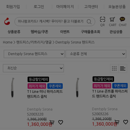
회원가입
로그인
마이페이지
고객센터
오늘본상품
QR
CART
CHAT
상품분류
멤버십/쿠폰
이벤트
구매물품조회
관심상품
Home
핸드피스/카트리지/앵글
Dentsply Sirona 핸드피스
T1 Line 콘트롤 하이스피
T1 Line 미니 하이스피드
드 핸드피스 옵틱
핸드피스 옵틱
Dentsply Sirona
Dentsply Sirona
S2003226
S2003228
1,366,200원
1,366,200원
1,360,000
원
1,360,000
원