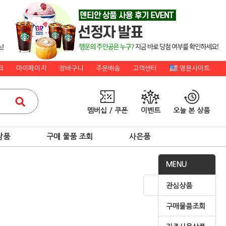
크
마이페이지
장바구니
주문배송
고객센터
영문사이트
멤버십 / 쿠폰
이벤트
오늘 본 상품
상품
구매 물품 조회
사은품
MENU
관심상품
구매물품조회