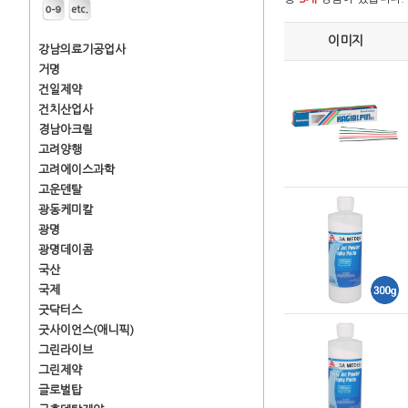
이미지
강남의료기공업사
거명
건일제약
건치산업사
경남아크릴
고려양행
고려에이스과학
고운덴탈
광동케미칼
광명
광명데이콤
국산
국제
굿닥터스
굿사이언스(애니픽)
그린라이브
그린제약
글로벌탑