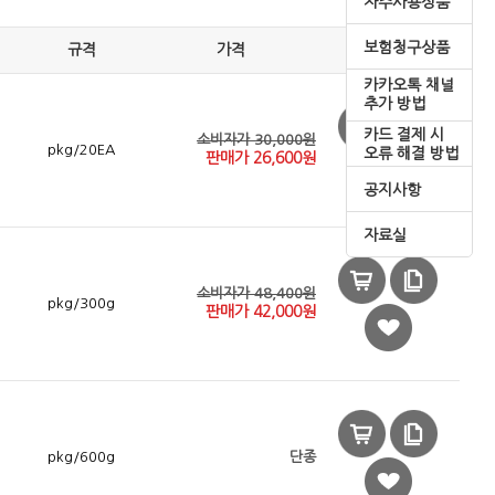
자주사용상품
보험청구상품
규격
가격
카카오톡 채널
추가 방법
카드 결제 시
소비자가 30,000원
pkg/20EA
오류 해결 방법
판매가
26,600
원
공지사항
자료실
소비자가 48,400원
pkg/300g
판매가
42,000
원
pkg/600g
단종