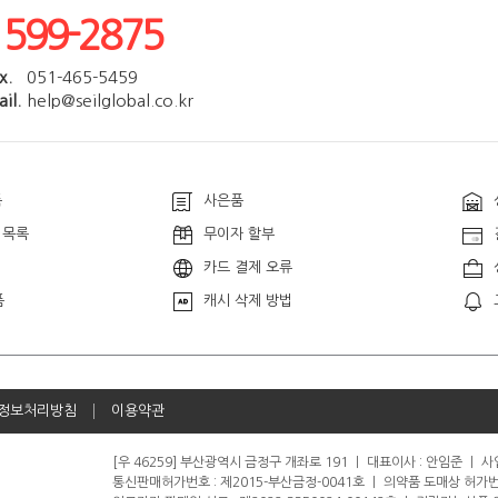
1599-2875
x.
051-465-5459
il.
help@seilglobal.co.kr
품
사은품
 목록
무이자 할부
카드 결제 오류
품
캐시 삭제 방법
정보처리방침
이용약관
[우 46259] 부산광역시 금정구 개좌로 191
ㅣ
대표이사 : 안임준
ㅣ
사업
통신판매허가번호 : 제2015-부산금정-0041호
ㅣ
의약품 도매상 허가번호 