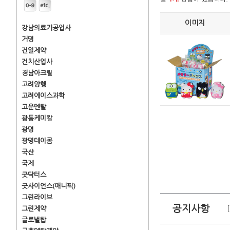
이미지
강남의료기공업사
거명
건일제약
건치산업사
경남아크릴
고려양행
고려에이스과학
고운덴탈
광동케미칼
광명
광명데이콤
국산
국제
굿닥터스
굿사이언스(애니픽)
그린라이브
공지사항
그린제약
글로벌탑