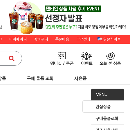
크
마이페이지
장바구니
주문배송
고객센터
영문사이트
멤버십 / 쿠폰
이벤트
오늘 본 상품
상품
구매 물품 조회
사은품
MENU
관심상품
구매물품조회