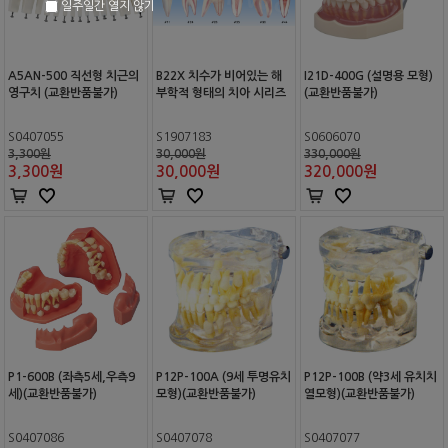
일주일간 열지 않기
A5AN-500 직선형 치근의
B22X 치수가 비어있는 해
I21D-400G (설명용 모형)
영구치 (교환반품불가)
부학적 형태의 치아 시리즈
(교환반품불가)
S0407055
S1907183
S0606070
3,300원
30,000원
330,000원
3,300
원
30,000
원
320,000
원
P1-600B (좌측5세,우측9
P12P-100A (9세 투명유치
P12P-100B (약3세 유치치
세)(교환반품불가)
모형)(교환반품불가)
열모형)(교환반품불가)
S0407086
S0407078
S0407077