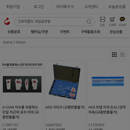
회원가입
로그인
마이페이지
고객센터
오늘본상품
QR
CART
CHAT
상품분류
멤버십/쿠폰
이벤트
구매물품조회
관심상품
Home
Nissin
A12AN 치수를 포함하는
A50 시리즈 (교환반품불가)
A50 프렙 치아 (EA) (상악
단일 치근의 유치 치아 (교
우측)(교환반품불가)
환반품불가)
S1907181
S0407056
S1705003
15,000원
1,300,000원
11,000원