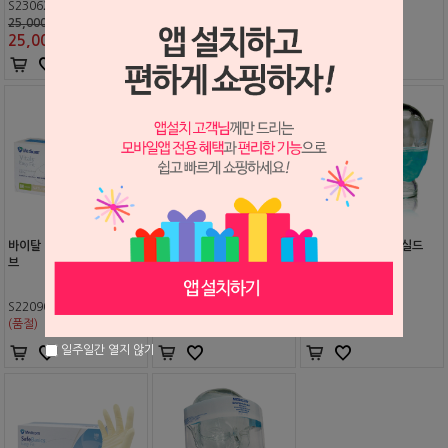
S2306200
S2302070
S2312225
25,000원
45,000원
85,000원
25,000
원
45,000
원
85,000
원
바이탈 이지핏 라텍스 글러
세이프 마스크 (끈형)
세이프 마스크 아이 실드
브
(고리형)
S2209061
S1511006
S1511007
(품절)
(품절)
(품절)
일주일간 열지 않기