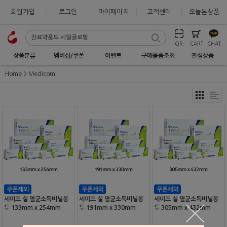
회원가입
로그인
마이페이지
고객센터
오늘본상품
QR
CART
CHAT
상품분류
멤버십/쿠폰
이벤트
구매물품조회
관심상품
Home
Medicom
세이프 실 멸균소독비닐봉
세이프 실 멸균소독비닐봉
세이프 실 멸균소독비닐봉
투 133mm x 254mm
투 191mm x 330mm
투 305mm x 432mm