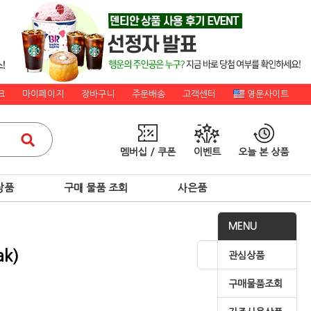
크
마이페이지
장바구니
주문배송
고객센터
영문사이트
멤버십 / 쿠폰
이벤트
오늘 본 상품
상품
구매 물품 조회
사은품
MENU
ak)
관심상품
구매물품조회