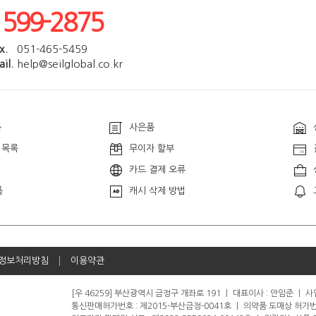
1599-2875
x.
051-465-5459
il.
help@seilglobal.co.kr
품
사은품
 목록
무이자 할부
카드 결제 오류
품
캐시 삭제 방법
정보처리방침
이용약관
[우 46259] 부산광역시 금정구 개좌로 191
ㅣ
대표이사 : 안임준
ㅣ
사업
통신판매허가번호 : 제2015-부산금정-0041호
ㅣ
의약품 도매상 허가번호 