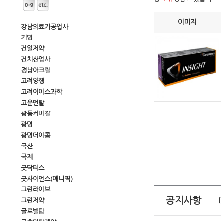
이미지
강남의료기공업사
거명
건일제약
건치산업사
경남아크릴
고려양행
고려에이스과학
고운덴탈
광동케미칼
광명
광명데이콤
국산
국제
굿닥터스
굿사이언스(애니픽)
그린라이브
공지사항
그린제약
글로벌탑