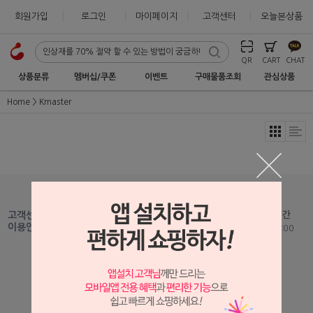
회원가입
로그인
마이페이지
고객센터
오늘본상품
QR
CART
CHAT
상품분류
멤버십/쿠폰
이벤트
구매물품조회
관심상품
Home
Kmaster
1599-2875
고객센터
고객센터 운영시간
Fax : 051-465-5459
이용안내
평일 09:00 - 18:00
Mail :
help@seilglobal.co.kr
1:1 문의하기
고객센터