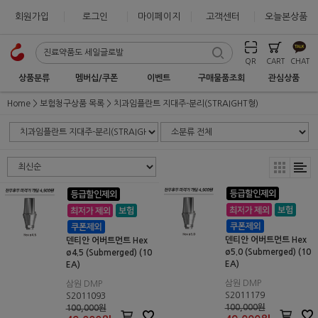
회원가입
로그인
마이페이지
고객센터
오늘본상품
QR
CART
CHAT
상품분류
멤버십/쿠폰
이벤트
구매물품조회
관심상품
Home
보험청구상품 목록
치과임플란트 지대주-분리(STRAIGHT형)
덴티안 어버트먼트 Hex
덴티안 어버트먼트 Hex
ø5.0 (Submerged) (10
ø4.5 (Submerged) (10
EA)
EA)
삼원 DMP
삼원 DMP
S2011179
S2011093
100,000원
100,000원