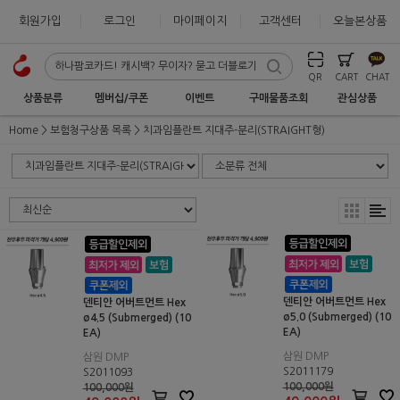
회원가입
로그인
마이페이지
고객센터
오늘본상품
QR
CART
CHAT
상품분류
멤버십/쿠폰
이벤트
구매물품조회
관심상품
Home
보험청구상품 목록
치과임플란트 지대주-분리(STRAIGHT형)
덴티안 어버트먼트 Hex
덴티안 어버트먼트 Hex
ø5.0 (Submerged) (10
ø4.5 (Submerged) (10
EA)
EA)
삼원 DMP
삼원 DMP
S2011179
S2011093
100,000원
100,000원