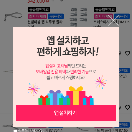
342,000
원
컨벌티블 캡 리무빙 플라
프레스티지 커터 (3M Un
이어
itek)
3M Unitek
3M Unitek
S0601082
S0601080
500,000원
360,500원
475,000
원
342,000
원
와이어 홀더 15cm (#33.
보헴 플라이어 (뿔모양)
601.15) (Atria)
Atria
Atria
S0609018
S0504094
330,000원
100,000원
297,000
원
90,000
원
하우 플라이어 87.751.1
버드 빅 플라이어 87.65
일주일간 열지 않기