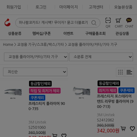
회원가입
로그인
마이페이지
고객센터
오늘본상품
QR
CART
CHAT
상품분류
멤버십/쿠폰
이벤트
구매물품조회
관심상품
Home
교정용 기구/스크류/박스/기타
교정용 플라이어/커터/기타 기구
프레스티지 포스테리어
밴드 리무빙 플라이어 (9
프레스티지 플라이어 90
00-713)
0-735
3M Unitek
S2412062
3M Unitek
360,500원
S2501060
342,000
원
360,500원