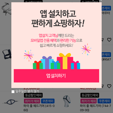
페이스 보우 마크 II
토미 스페셜 쇼트 아우터
페이스 보우
Shioda
Tomy
S1312092
S0903001
347,000원
12,000원
347,000
원
12,000
원
하이 풀 헤드기어
하이 풀 헤드기어 (#KM7
44-709)
광명
광명데이콤
S2010115
S2207253
23,000원
49,500원
23,000
원
46,000
원
일주일간 열지 않기
하이 풀 헤드기어 (415-0
하이 풀 헤드기어 (744-7
60)
09-00)