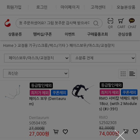
회원가입
로그인
마이페이지
고객센터
오늘본상품
QR
CART
CHAT
상품분류
멤버십/쿠폰
이벤트
구매물품조회
관심상품
Home
교정용 기구/스크류/박스/기타
페이스보우/마스크/교정장치
RMO 서비칼 넥패드 헤비
페이스 보우 (Dentauru
18oz. (with 2 Module
m)
s) (#J-391)
RMO
Dentaurum
S2502303
S0504105
82,000원
27,000원
74,000
원
27,000
원