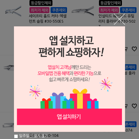
세이프티 홀드 커터-엑셀
인설티드 웨인가드 유틸
런트 슬림 #30-550ES
리티 플라이어 #30-502
T
Task
Task
S2208057
S2208056
170,000원
140,000원
170,000
원
140,000
원
리게쳐 와이어 플라이어,
컨버터블 캡 리무빙 플라
커터 #30-315C
이어 #60-105
Task
Task
S2208054
S2208071
150,000원
210,000원
150,000
원
210,000
원
포스테리어 밴드 리무빙
영 플라이어 #60-074
플라이어 #60-104
일주일간 열지 않기