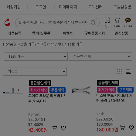
회원가입
로그인
마이페이지
고객센터
오늘본상품
QR
CART
CHAT
상품분류
멤버십/쿠폰
이벤트
구매물품조회
관심상품
Home
교정용 기구/스크류/박스/기타
Task 기구
디스탈 엔드 세이프티 커
코메트 크라운 리무버 H3
터 슬림 #30-550S
4L.314.012
Task
Komet
S2208058
S2305181
180,000원
52,400원
180,000
원
43,400
원