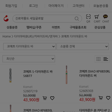
회원가입
로그인
마이페이지
고객센터
오늘본상품
QR
CART
CHAT
상품분류
멤버십/쿠폰
이벤트
구매물품조회
관심상품
Home
다이아바(BUR)/카바이드바/덴쳐바
코메트 다이아몬드 바
코메트 DIAO KP6830RL
코메트 S-다이야몬드 바
다이아몬드 버
S6877
Komet
Komet
S2605303
S2607219
52,900원
52,000원
43,900
원
43,900
원
코메트 DIAO KP6830L
다이아몬드 본 커터 HP 2