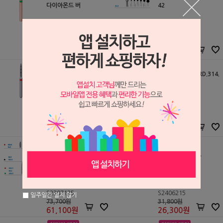
다이아몬드 버
42
Komet
Komet
S2605302
S2601137
52,900원
110,000원
43,900
원
91,300
원
FG 8862D (SPP/ Vertic
코메트 FG 959KRD.314.
al preperation techni
018
que)
Komet
Komet
S2512229
S2507970
52,900원
52,900원
43,900
원
43,900
원
[포장단위 변경] 코메트 H
코메트 FG 6856L
P용 다이야바 860~
Komet
Komet
S2307125
S2406215
일주일간 열지 않기
73,700원
31,800원
61,100
원
26,300
원