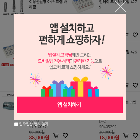
이상선원장 아큐-프렙 바
인레이 프렙 바 리필 427
리필
5
Komet
Komet
S1910186
S0507162
31,800원
31,800원
26,300
원
26,300
원
인레이 프렙 바 킷트 426
인레이 프렙 바 리필 426
1
1
Komet
Komet
S0507153
S0507154
77,000원
31,800원
63,900
원
26,300
원
Dr. 신주섭 원장 프렙 킷
닥터우 크라운 프렙 리필
트
(개별발주)
SS White
D+Z
일주일간 열지 않기
S1910037
S0405292
88,000원
20,000원
88,000
원
18,000
원