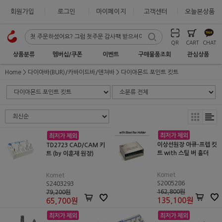
회원가입
로그인
마이페이지
고객센터
오늘본상품
QR
CART
CHAT
상품분류
멤버십/쿠폰
이벤트
구매물품조회
관심상품
Home
다이아바(BUR)/카바이드바/덴쳐바
다이아몬드 포인트 킷트
이상선원장 아큐-프렙 킷
TD2723 CAD/CAM 키
트 with 스틸 버 홀더
트 (by 이훈재 원장)
Komet
Komet
S2005286
S2403293
162,800원
79,200원
135,100
원
65,700
원