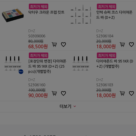
닥터우 크라운 프렙 킷트
인텍 슈퍼 코스 다이야몬
드 바 (D+Z)
D+Z
D+Z
S0309006
S2306184
80,000원
20,000원
68,500
원
18,000
원
[포장단위 변경] 다이야몬
다이야몬드 바 951KR (D
드 바 951KR (D+Z) (25
+Z) (개별발주)
pcs)(개별발주)
D+Z
D+Z
S2306160
S2306183
100,000원
20,000원
90,000
원
18,000
원
더보기