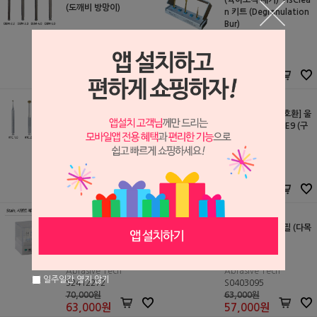
(육아조직 제거) TisClea
(도깨비 방망이)
n 키트 (Degranulation
Bur)
Sungwon
KDI
S2510148
S2506215
55,000원
240,000원
55,000
원
240,000
원
TisClean 리필 (Degran
[EMS, Satelec 호환] 울
ulation Bur)
트라소닉 바 홀더 E9 (구
치부용)
KDI
세일글로발
S2506216
S1908225
90,000원
50,000원
90,000
원
40,000
원
스테인 바스터 리필 (다목
스테인 바스터 리필 (다목
적 바) 2540(종합) (6EA)
적 바)
Abrasive Tech
Abrasive Tech
일주일간 열지 않기
S2412272
S0403095
70,000원
63,000원
63,000
원
57,000
원