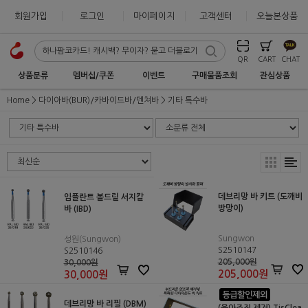
회원가입
로그인
마이페이지
고객센터
오늘본상품
QR
CART
CHAT
상품분류
멤버십/쿠폰
이벤트
구매물품조회
관심상품
Home
다이아바(BUR)/카바이드바/덴쳐바
기타 특수바
데브리망 바 키트 (도깨비
임플란트 볼드릴 서지칼
방망이)
바 (IBD)
Sungwon
성원(Sungwon)
S2510147
S2510146
205,000원
30,000원
205,000
원
30,000
원
데브리망 바 리필 (DBM)