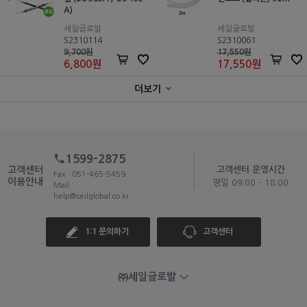
A)
세일글로발
세일글로발
S2310114
S2310061
9,700원
17,550원
6,800
원
17,550
원
더보기
1599-2875
고객센터
고객센터 운영시간
Fax : 051-465-5459
이용안내
평일 09:00 - 18:00
Mail :
help@seilglobal.co.kr
1:1 문의하기
고객센터
㈜세일글로발