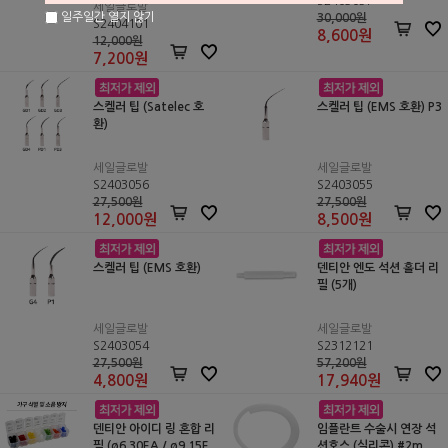
S2403057
세일글로발
일주일간 열지 않기
30,000원
S2404101
8,600
원
12,000원
7,200
원
스켈러 팁 (Satelec 호
스켈러 팁 (EMS 호환) P3
환)
세일글로발
세일글로발
S2403056
S2403055
27,500원
27,500원
12,000
원
8,500
원
스켈러 팁 (EMS 호환)
덴티안 엔도 석션 홀더 리
필 (5개)
세일글로발
세일글로발
S2403054
S2312121
27,500원
57,200원
4,800
원
17,940
원
덴티안 아이디 링 혼합 리
임플란트 수술시 연장 석
필 (ø6 30EA / ø9 15E
션호스 (실리콘) #2m