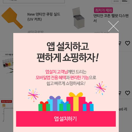
New 덴티안 큐링 실드
덴티안 코튼 펠렛 디스펜
(UV 커트)
서
세일글로발
세일글로발
S2510139
S2501223
18,000원
(품절)
8,000
원
덴티안 아이디 링 ø9 리
핸드 파일 홀더
필
세일글로발
세일글로발
S2406050
S2404102
10,000원
18,000원
5,000
원
17,000
원
덴티안 아이디 링 ø6 리
필
덴티안 컨투어드 러버 댐
프레임
세일글로발