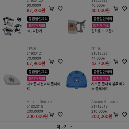
S1903123
S1903122
90,000원
40,000원
87,300
원
40,000
원
BQ 교합기
일회용 S-교합기
레피오
레피오
S1903121
S1012028
70,000원
44,000원
67,900
원
42,700
원
지로폼 세컨더리 플레이
지로폼 클래식 블루 베이
트
스 플레이트
Amann Girrbach
Amann Girrbach
S1802018
S1712019
200,000원
210,000원
200,000
원
200,000
원
더보기