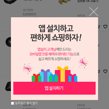
일회용 SN 교합기
코리덴트
S2503072
레피오
260,000원
S2112178
260,000
원
35,000원
34,000
원
호비 마그네틱 플레이트
마그네틱 플레이트
레피오
레피오
S1903125
S1903124
130,000원
110,000원
126,100
원
106,700
원
메탈 플레이트
Lepio 교합기
일주일간 열지 않기
레피오
레피오