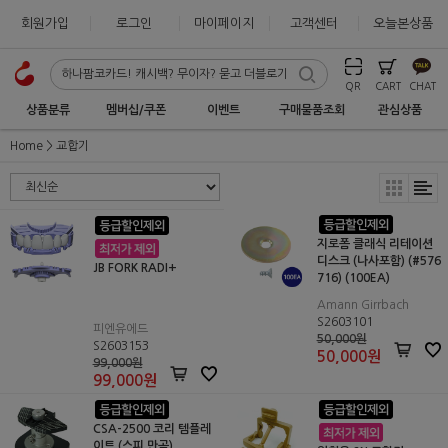
회원가입
로그인
마이페이지
고객센터
오늘본상품
QR
CART
CHAT
상품분류
멤버십/쿠폰
이벤트
구매물품조회
관심상품
Home
교합기
지로폼 클래식 리테이션
디스크 (나사포함) (#576
JB FORK RADI+
716) (100EA)
Amann Girrbach
S2603101
피엔유에드
50,000원
S2603153
50,000
원
99,000원
99,000
원
CSA-2500 코리 템플레
이트 (스피 만곡)