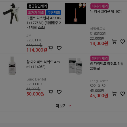
뉴 임시 크라운 팁 10:1
그렌트 디스펜서 4:1/10:
1 (#77581) (개별발주 2
~3개월 소요)
세일글로발
S1605005
3M
22,000원
S2501170
14,000
원
114,000원
114,000
원
랑 다이렉트 리퀴드 473
랑 다이렉트 리퀴드 리필
ml (#1405R)
236ml
Lang Dental
Lang Dental
S2511107
S2210132
66,000원
45,000원
60,000
원
45,000
원
더보기