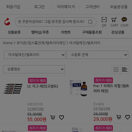
회원가입
로그인
마이페이지
고객센터
오늘본상품
QR
CART
CHAT
상품분류
멤버십/쿠폰
이벤트
구매물품조회
관심상품
Home
유치관/임시충전재/템포러리레진
아크릴레진/템포러리
Pre-T 리퀴드 리필 (템포
LC 지그 레진(고점도)
러리 레진)
Evoply
MEDIFIVE
S2102238
S2307282
29,000원
55,000원
29,000
원
55,000
원