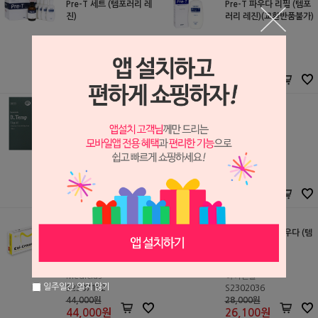
Pre-T 세트 (템포러리 레
Pre-T 파우다 리필 (템포
진)
러리 레진)(교환반품불가)
Evoply
Evoply
S2102236
S2102237
125,000원
26,000원
125,000
원
26,000
원
R-Temp 리퀴드
R-Temp 파우다
Hudens BIO
Hudens BIO
S2502201
S2502202
32,000원
30,000원
30,000
원
28,000
원
[포장단위 변경] 이지 크
게이트 C 템프 파우다 (템
라운 레진 리필 (임시 크
포러리 레진)
라운 제작)
Mediclus
하이덴탈
일주일간 열지 않기
S2307152
S2302036
44,000원
28,000원
44,000
원
26,100
원