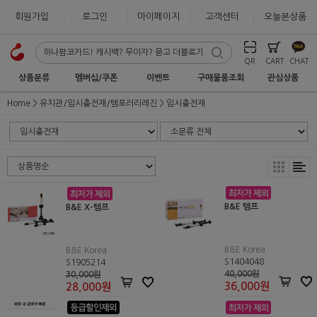
회원가입
로그인
마이페이지
고객센터
오늘본상품
QR
CART
CHAT
상품분류
멤버십/쿠폰
이벤트
구매물품조회
관심상품
Home
유치관/임시충전재/템포러리레진
임시충전재
B&E 템프
B&E X-템프
B&E Korea
B&E Korea
S1404048
S1905214
40,000원
30,000원
36,000
원
28,000
원