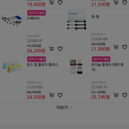
19,000
원
21,500
원
원-템
스페이서
Mediclus
Vericom
S2506189
S2008247
38,000원
44,000원
21,000
원
26,200
원
원스 필 플로우 플러스
유지놀 클래식 (예전 방
식)
Mediclus
Kemdent
S1201002
S2109110
38,000원
27,100원
24,500
원
25,745
원
더보기