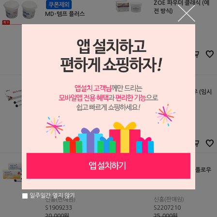
ZOE 파우더 클래식 (예
전 방식)
MD-템프 플러스
Kemdent
S1808283
Meta
16,800원
S0502012
15,960
원
9,000원
5,000
원
다이아템프
다이아템프 플로우 (임시
충전재)
다이아덴트
다이아덴트
S2003033
S2003034
24,400원
36,700원
21,000
원
33,000
원
셀렉션 에스 템 필
셀렉션 에스 템프 플로우
일주일간 열지 않기
신흥(판매원)
신흥(판매원)
S1909233
S2207210
20,000원
25,000원