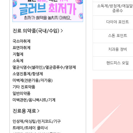
소독제/방청제/에칠알
증류수
다이야 포인트
진료 의약품(국내/수입)
>
스톤 포인트
국소마취제
표면마취제
치과용 장비
지혈제
소독제
핸드피스 오일
멸균식염수(셀라인)/멸균증류수/영양제
소염진통제/항생제
미백제(전문가용/자가용)
기타 진료약품
일반의약품
미백관련/옴니백시트/기계
진료용 재료
>
인상재/믹싱팁/진지코드/기구
트레이/트레이 클리너