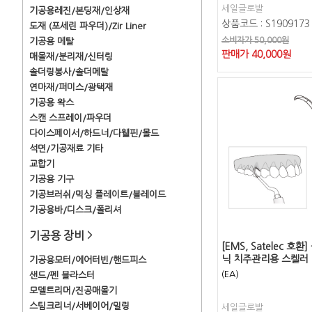
세일글로발
기공용레진/본딩재/인상재
상품코드 : S1909173
도재 (포세린 파우더)/Zir Liner
소비자가 50,000원
기공용 메탈
판매가
40,000
원
매몰재/분리재/신터링
솔더링봉사/솔더메탈
연마재/퍼미스/광택재
기공용 왁스
스캔 스프레이/파우더
다이스페이서/하드너/다웰핀/몰드
석면/기공재료 기타
교합기
기공용 기구
기공브러쉬/믹싱 플레이트/블레이드
기공용바/디스크/폴리셔
기공용 장비
>
[EMS, Satelec 호
닉 치주관리용 스켈러 팁
기공용모터/에어터빈/핸드피스
(EA)
샌드/펜 블라스터
모델트리머/진공매몰기
스팀크리너/서베이어/밀링
세일글로발