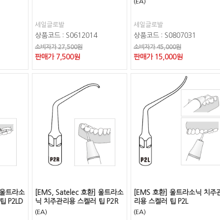
(EA)
세일글로발
세일글로발
상품코드 : S0612014
상품코드 : S0807031
소비자가 27,500원
소비자가 45,000원
판매가
7,500
원
판매가
15,000
원
환] 울트라소
[EMS, Satelec 호환] 울트라소
[EMS 호환] 울트라소닉 치주
 P2LD
닉 치주관리용 스켈러 팁 P2R
리용 스켈러 팁 P2L
(EA)
(EA)