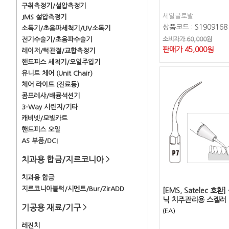
구취측정기/설압측정기
세일글로발
JMS 설압측정기
상품코드 : S1909168
소독기/초음파세척기/UV소독기
전기수술기/초음파수술기
소비자가 60,000원
판매가
45,000
원
레이저/턱관절/교합측정기
핸드피스 세척기/오일주입기
유니트 체어 (Unit Chair)
체어 라이트 (진료등)
콤프레샤/배큠석션기
3-Way 시린지/기타
캐비넷/모빌카트
핸드피스 오일
AS 부품/DCI
치과용 합금/지르코니아
>
치과용 합금
지르코니아블럭/시멘트/Bur/ZirADD
[EMS, Satelec 호
닉 치주관리용 스켈러 
기공용 재료/기구
>
(EA)
레진치