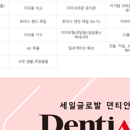
콜/
이지템 크라운
치과용 석고
아이크라운 유치관
제
토마스 핸드 파일
토마스 엔진 파일 (Ni-Ti)
카바이
치아모형(상담용/실습용)/
치과용 기구
스켈
액세서리
칫솔, 치실, 
AS 부품
일리게이션 튜브
케
사무,생활,주방용품