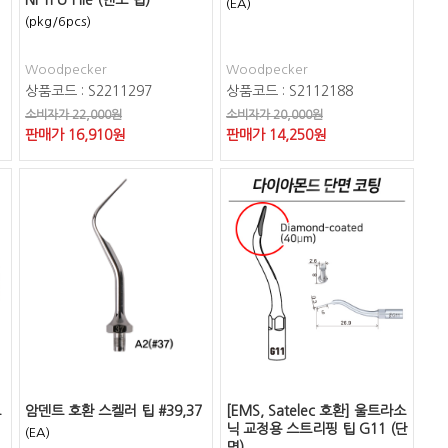
Ni-Ti U-File (엔도 팁)
(EA)
(pkg/6pcs)
Woodpecker
Woodpecker
상품코드 : S2211297
상품코드 : S2112188
소비자가 22,000원
소비자가 20,000원
판매가
16,910
원
판매가
14,250
원
트
암덴트 호환 스켈러 팁 #39,37
[EMS, Satelec 호환] 울트라소
닉 교정용 스트리핑 팁 G11 (단
(EA)
면)