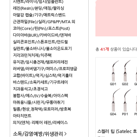
시멘트/라이너/임시(임플란트)
레진(Resin)/본딩/에칭/팔리싱
아말감 캡슐/기구/매트릭스밴드
근관파일(File)/실러/GP&PP/MTA 외
코아(Core)/핀(Pin)/포스트(Post)
다이아바(BUR)/카바이드바/덴쳐바
실리콘포인트/스톤포인트/만드릴
실란트/불소바니시/불소이온도포기
총
41개
상품이 있습니다
지각과민처치재/치주팩
유치관/임시충전재/템포러리레진
러버댐/러버댐기구/퍼미스/프로피앵글
교합(바이트)/먹지/심스탁/먹지홀더
바스탠드/소독카세트/기구트레이
치과용석고/초경석고
봉합사/메스/IV/수술복/아이스팩
마취용니들/시린지/무통마취기
필름/현상,정착액/포토미러/방호복
아타치먼트
의치(덴쳐) 리페어 레진/리베이스
스켈러 팁 (Satelec 
소독/감염예방/위생관리
>