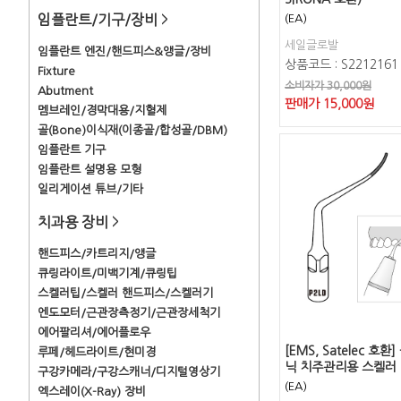
임플란트/기구/장비
(EA)
>
세일글로발
임플란트 엔진/핸드피스&앵글/장비
상품코드 : S2212161
Fixture
소비자가 30,000원
Abutment
판매가
15,000
원
멤브레인/경막대용/지혈제
골(Bone)이식재(이종골/합성골/DBM)
임플란트 기구
임플란트 설명용 모형
일리게이션 튜브/기타
치과용 장비
>
핸드피스/카트리지/앵글
큐링라이트/미백기계/큐링팁
스켈러팁/스켈러 핸드피스/스켈러기
엔도모터/근관장측정기/근관장세척기
에어팔리셔/에어플로우
[EMS, Satelec 호
루페/헤드라이트/현미경
닉 치주관리용 스켈러 팁
구강카메라/구강스캐너/디지털영상기
(EA)
엑스레이(X-Ray) 장비