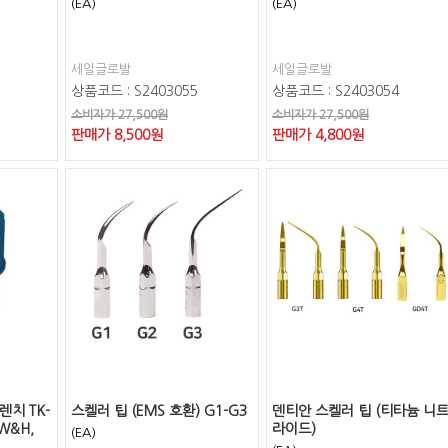
(EA)
(EA)
세일글로발
세일글로발
상품코드 : S2403055
상품코드 : S2403054
소비자가 27,500원
소비자가 27,500원
판매가
8,500
원
판매가
4,800
원
치 TK-
스켈러 팁 (EMS 호환) G1-G3
덴티안 스켈러 팁 (티타늄 니
 W&H,
라이드)
(EA)