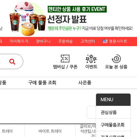
크
마이페이지
장바구니
주문배송
고객센터
영문사이트
멤버십 / 쿠폰
이벤트
오늘 본 상품
상품
구매 물품 조회
사은품
MENU
관심상품
구매물품조회
글러브/마스크/에이프런/
 트레이
바이트 트레이
석션팁/소독비닐롤,봉투/
거즈/코튼롤