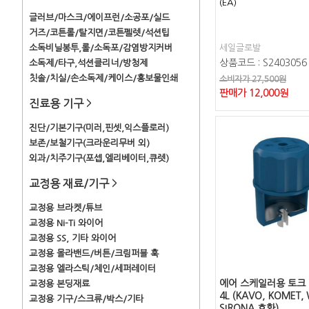
(EA)
글러브/마스크/에이프런/소공포/실드
거즈/코튼롤/탈지면/코튼펠렛/석션팁
소독비닐봉투,롤/소독포/감염방지커버
세일글로발
상품코드 : S2403056
소독제/타구,석션클리너/방청제
칫솔/치실/손소독제/케이스/홍보물인쇄
소비자가 27,500원
판매가
12,000
원
진료용 기구
>
진단/기본기구(미러,핀셋,익스플로러)
보존/보철기구(크라운리무버 외)
외과/치주기구(포셉,엘리베이터,큐렛)
교정용 재료/기구
>
교정용 브라켓/튜브
교정용 Ni-Ti 와이어
교정용 SS, 기타 와이어
교정용 몰라밴드/버튼/크림퍼블 훅
교정용 엘라스틱/체인/세퍼레이터
에어 스케일러용 토크 렌
교정용 본딩재료
4L (KAVO, KOMET,
교정용 기구/스크류/박스/기타
SIRONA 호환)