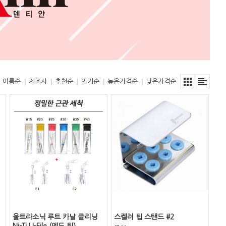
이름순
제조사
추천순
인기순
높은가격순
낮은가격순
울트라소닉 루트 카날 클리닝
스켈러 팁 스탠드 #2