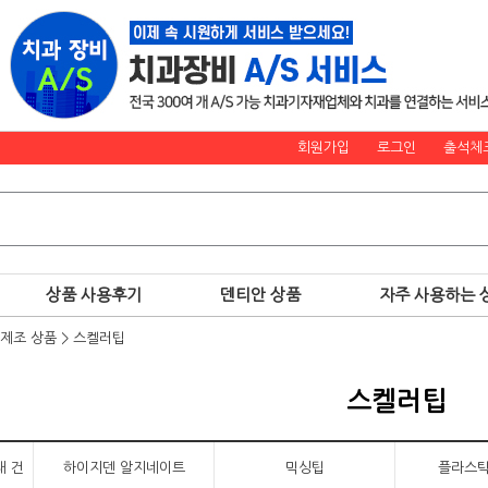
회원가입
로그인
출석체
상품 사용후기
덴티안 상품
자주 사용하는 
 제조 상품
>
스켈러팁
스켈러팁
재 건
하이지덴 알지네이트
믹싱팁
플라스틱