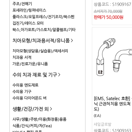
주조/전해기
상품코드 : S1909167
포세라인/링퍼네이스
소비자가 70,000원
플라스크/오일프레스/전기조각/왁스펜
판매가
50,000
원
집진기/레이스 모터
왁스,아가포트/가스토치/알콜램프/기타
치아모형/치과용서적/유니폼
>
치아모형(상담용/실습용)/액세서리
치과용 서적
가운/진료가운/유니폼
수의 치과 재료 및 기구
>
수의용 엔도재료
수의용 기구
수의용 다이어몬드 버
[EMS, Satelec 호
닉 근관처치용 엔도척 E
생활/건강/가전 외
>
도)
(EA)
사무/생활/주방/미용(화장품)용품
세일글로발
식품/간식/커피/차(Tea)
상품코드 : S1909163