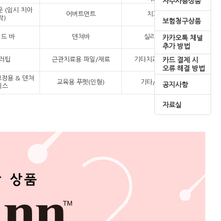
자주사용상품
 (임시 치아
어버트먼트
치과용 필름
작)
보험청구상품
드 바
덴쳐바
실리콘 포인트
카카오톡 채널
추가 방법
러팁
근관치료용 파일/재료
기타치과재료 및 기구
카드 결제 시
오류 해결 방법
교정용 & 덴쳐
교육용 푸펫(인형)
기타/진료예약부
공지사항
이스
자료실