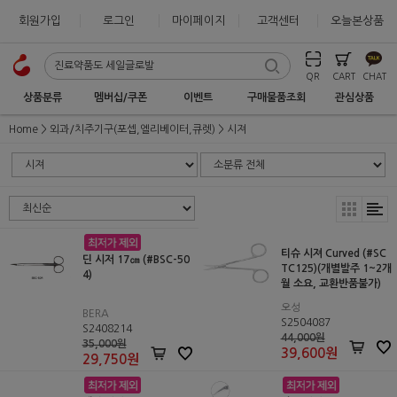
회원가입
로그인
마이페이지
고객센터
오늘본상품
QR
CART
CHAT
상품분류
멤버십/쿠폰
이벤트
구매물품조회
관심상품
Home
외과/치주기구(포셉,엘리베이터,큐렛)
시져
티슈 시져 Curved (#SC
딘 시저 17㎝ (#BSC-50
TC125)(개별발주 1~2개
4)
월 소요, 교환반품불가)
오성
BERA
S2504087
S2408214
44,000원
35,000원
39,600
원
29,750
원