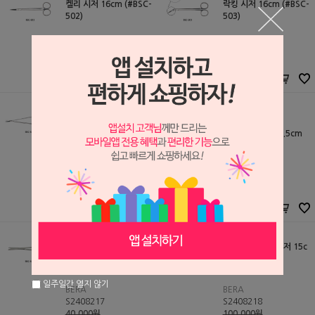
켈리 시저 16cm (#BSC-
락킹 시저 16cm (#BSC-
502)
503)
BERA
BERA
S2408212
S2408213
35,000원
35,000원
29,750
원
29,750
원
카스트로비에조 시저 14c
m (#BSC-505)
아이리스 시저 11.5cm
(BERA)
BERA
S2408215
BERA
45,000원
S2408600
38,250
원
18,000원
15,300
원
티슈 스펜서 시저 14cm
티슈 이절리 컷 시저 15c
(#BSC-510)
m (#BSC-511)
일주일간 열지 않기
BERA
BERA
S2408217
S2408218
40,000원
100,000원