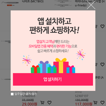
나이프 (MCTBIO)
마이너shagen 진지발 (H
u-Friedy)
MCTBIO
Hu-Friedy
S2209261
S0511304
19,000원
129,000원
19,000
원
129,000
원
마이크로 플랩 엘리베이
에반스 나이프
터 1705-4 (Schwert)
Schwert
MIDAS
S2607143
S2309039
126,000원
12,000원
113,400
원
12,000
원
오반 나이프
임플란트 티타늄 큐렛 (A
tria)
덴탈스튜디오
Atria
일주일간 열지 않기
S1602055
S2307137
33,000원
130,000원
29,000
원
117,000
원