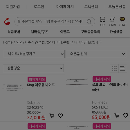
회원가입
로그인
마이페이지
고객센터
오늘본상품
QR
CART
CHAT
상품분류
멤버십/쿠폰
이벤트
구매물품조회
관심상품
Home
외과/치주기구(포셉,엘리베이터,큐렛)
나이프/터널링기구
골드 포일 나이프 (Hu-Fri
King 치주용 나이프
edy)
Hu-Friedy
Sobytec
S0511303
S2402349
85,000원
30,000원
85,000
원
27,000
원