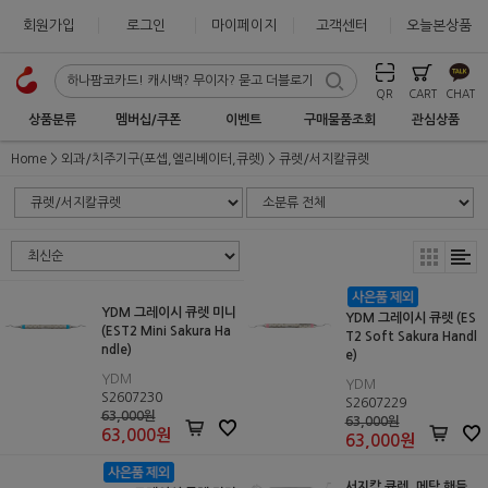
회원가입
로그인
마이페이지
고객센터
오늘본상품
QR
CART
CHAT
상품분류
멤버십/쿠폰
이벤트
구매물품조회
관심상품
Home
외과/치주기구(포셉,엘리베이터,큐렛)
큐렛/서지칼큐렛
YDM 그레이시 큐렛 미니
YDM 그레이시 큐렛 (ES
(EST2 Mini Sakura Ha
T2 Soft Sakura Handl
ndle)
e)
YDM
YDM
S2607230
S2607229
63,000원
63,000원
63,000
원
63,000
원
서지칼 큐렛_메탈 핸들