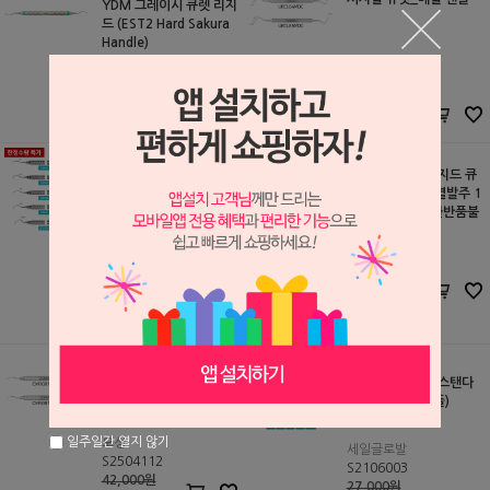
YDM 그레이시 큐렛 리지
드 (EST2 Hard Sakura
Handle)
오성
YDM
S2504085
S2607228
66,000원
63,000원
59,400
원
63,000
원
애프터 파이브 리지드 큐
렛_메탈 핸들(개별발주 1
[핸들 변경] 덴티안 그레
~2개월 소요,교환반품불
이시 스탠다드 큐렛
가)
오성
S2504114
세일글로발
42,000원
S2509001
37,800
원
27,000원
14,000
원
미니 파이브 큐렛_메탈
덴티안 그레이시 스탠다
핸들
드 큐렛 (굵은 핸들)
일주일간 열지 않기
오성
세일글로발
S2504112
S2106003
42,000원
27,000원