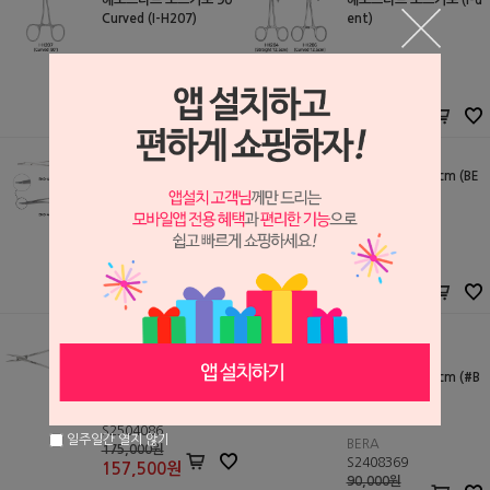
헤모스타트 모스키토 90°
헤모스타트 모스키토 (I-d
Curved (I-H207)
ent)
I-Dent
I-Dent
S2509166
S2509164
20,000원
12,000원
18,000
원
10,800
원
니들 홀더 TC 15cm (BE
니들 홀더 TC 16cm (BE
RA)
RA)
BERA
BERA
S2408368
S2408367
90,000원
90,000원
76,500
원
76,500
원
니들 홀더 TC (#NH160
TC-T)
니들 홀더 TC 14cm (#B
ND-404)
오성
S2504086
일주일간 열지 않기
BERA
175,000원
S2408369
157,500
원
90,000원