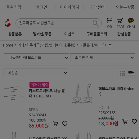
회원가입
로그인
마이페이지
고객센터
오늘본상품
QR
CART
CHAT
상품분류
멤버십/쿠폰
이벤트
구매물품조회
관심상품
Home
외과/치주기구(포셉,엘리베이터,큐렛)
니들홀더/헤모스타트
헤모스타트 켈리 (I-den
카스트로비에조 니들 홀
t)
더 TC (BERA)
I-Dent
BERA
S2509165
S2408241
20,000원
100,000원
18,000
원
85,000
원