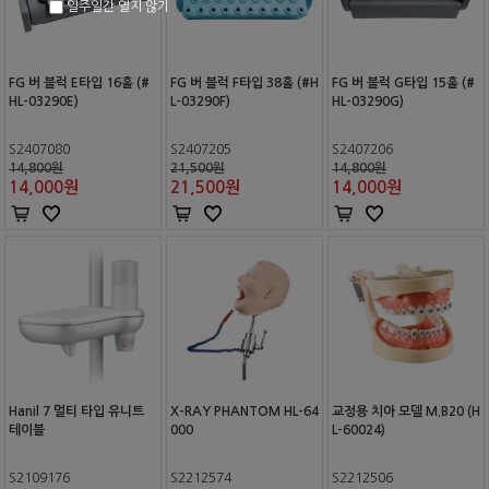
일주일간 열지 않기
FG 버 블럭 E타입 16홀 (#
FG 버 블럭 F타입 38홀 (#H
FG 버 블럭 G타입 15홀 (#
HL-03290E)
L-03290F)
HL-03290G)
S2407080
S2407205
S2407206
14,800원
21,500원
14,800원
14,000
원
21,500
원
14,000
원
Hanil 7 멀티 타입 유니트
X-RAY PHANTOM HL-64
교정용 치아 모델 M.B20 (H
테이블
000
L-60024)
S2109176
S2212574
S2212506