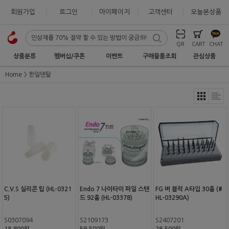
회원가입
로그인
마이페이지
고객센터
오늘본상품
QR
CART
CHAT
상품분류
멤버십/쿠폰
이벤트
구매물품조회
관심상품
Home
한일덴탈
C.V.S 실리콘 팁 (HL-0321
Endo 7 나이타이 파일 스탠
FG 버 블럭 A타입 30홀 (#
5)
드 92홀 (HL-03378)
HL-03290A)
S0307094
S2109173
S2407201
18,800원
59,500원
28,500원