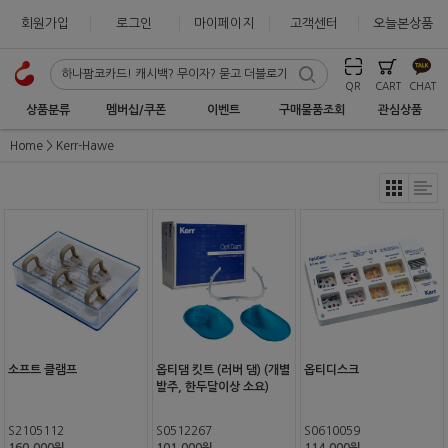
회원가입
로그인
마이페이지
고객센터
오늘본상품
QR
CART
CHAT
상품분류
멤버십/쿠폰
이벤트
구매물품조회
관심상품
Home
Kerr-Hawe
소프트 클램프
옵티댐 킷트 (러버 댐) (개별
옵티디스크
발주, 한두달이상 소요)
S2105112
S0512267
S0610059
160,000원
101,000원
114,000원