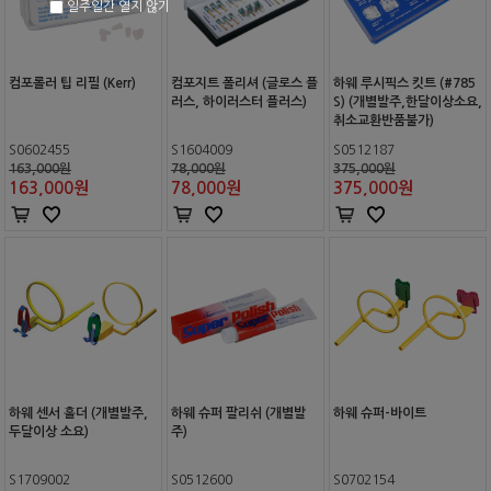
일주일간 열지 않기
컴포롤러 팁 리필 (Kerr)
컴포지트 폴리셔 (글로스 플
하웨 루시픽스 킷트 (#785
러스, 하이러스터 플러스)
S) (개별발주,한달이상소요,
취소교환반품불가)
S0602455
S1604009
S0512187
163,000원
78,000원
375,000원
163,000
원
78,000
원
375,000
원
하웨 센서 홀더 (개별발주,
하웨 슈퍼 팔리쉬 (개별발
하웨 슈퍼-바이트
두달이상 소요)
주)
S1709002
S0512600
S0702154