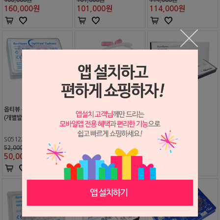
160,000
원
101,000
원
114,000
원
옵티뷰 쿠션 리필 (#5501)
옵티뷰 킷트 (리트렉터)
컴포롤러 (Kerr)
(개별발주, 한두달소요)
S0512266
S0512265
S0602454
52,000원
140,000원
149,000원
50,000
원
137,000
원
139,000
원