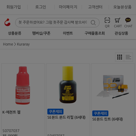
회원가입
로그인
마이페이지
고객센터
오늘본상품
QR
CART
CHAT
상품분류
멤버십/쿠폰
이벤트
구매물품조회
관심상품
Home
Kuraray
K-에천트 젤
SE본드 본드 리필 (6세대)
SE본드 킷트 (6세대)
S0707037
S0407037
35,000원