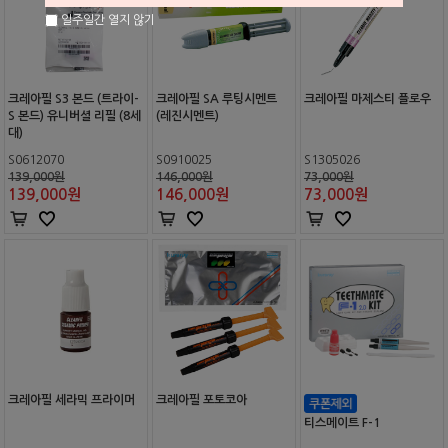
일주일간 열지 않기
크레아필 S3 본드 (트라이-
크레아필 SA 루팅시멘트
크레아필 마제스티 플로우
S 본드) 유니버셜 리필 (8세
(레진시멘트)
대)
S0612070
S0910025
S1305026
139,000원
146,000원
73,000원
139,000
원
146,000
원
73,000
원
크레아필 세라믹 프라이머
크레아필 포토코아
티스메이트 F-1