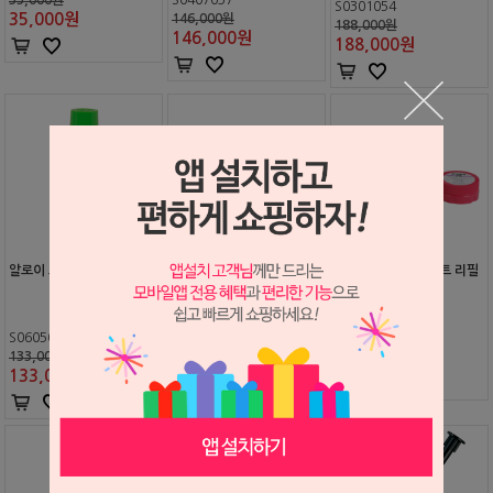
S0301054
35,000
원
146,000원
188,000원
146,000
원
188,000
원
알로이 프라이머
크레아필 AP-X 리필
크레아필 FII 페이스트 리필
S0605070
S0309035
S0608066
133,000원
67,000원
단종
133,000
원
63,000
원