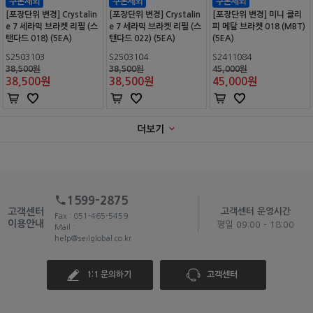
[포장단위 변경] Crystalin
[포장단위 변경] Crystalin
[포장단위 변경] 미니 클리
e 7 세라믹 브라켓 리필 (스
e 7 세라믹 브라켓 리필 (스
피 메탈 브라켓 018 (MBT)
탠다드 018) (5EA)
탠다드 022) (5EA)
(5EA)
S2503103
S2503104
S2411084
38,500원
38,500원
45,000원
38,500
원
38,500
원
45,000
원
더보기
1599-2875
고객센터
고객센터 운영시간
Fax : 051-465-5459
이용안내
평일 09:00 - 18:00
Mail :
help@seilglobal.co.kr
1:1 문의하기
고객센터