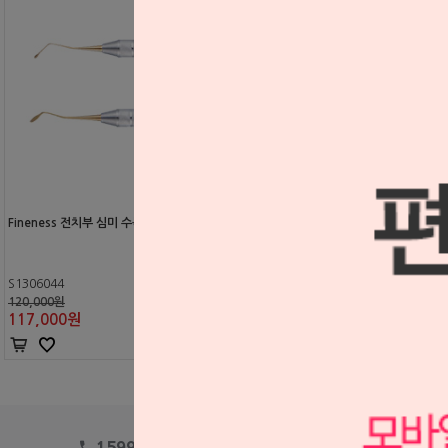
Fineness 전치부 심미 수복 레진 기구 (반품 불가)
S1306044
120,000원
117,000
원
1599-2875