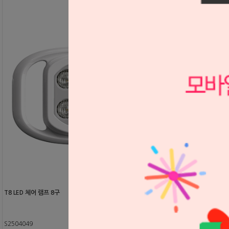
T8 LED 체어 램프 8구
S2504049