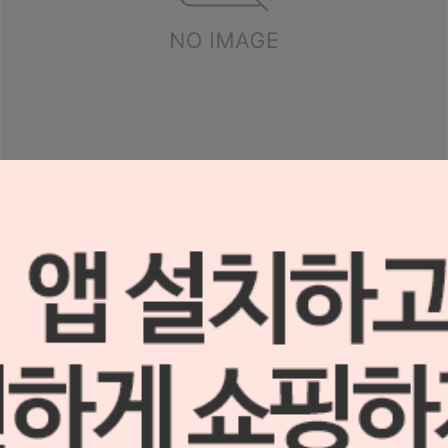
(세트 상품) T8, T12용 젠더
G2504050
0
원