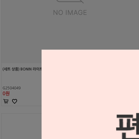
(세트 상품) BONIN 라이트 암
G2504049
0
원