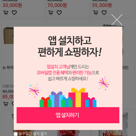
30,000
원
70,000
원
55,000
원
뉴 하이-스톤 10kg (핑크)
뉴 하이-스톤 10kg (화이
뉴 하이-스톤 1kg (그린)
트) (교정용 스톤)
S0612057
S1905221
S0612054
80,000원
90,000원
8,500원
65,000
원
80,000
원
7,500
원
일주일간 열지 않기