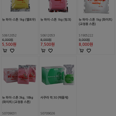
뉴 하이-스톤 1kg (옐로우)
뉴 하이-스톤 1kg (핑크)
뉴 하이-스톤 1kg (화이트)
(교정용 스톤)
S0612052
S0612053
S1905222
6,000원
8,000원
9,000원
5,500
원
7,500
원
8,000
원
뉴 하이-스톤 3kg, 18kg
사쿠라 퀵 30 (매몰재)
(화이트) (교정용 스톤)
S0709031
S0709026