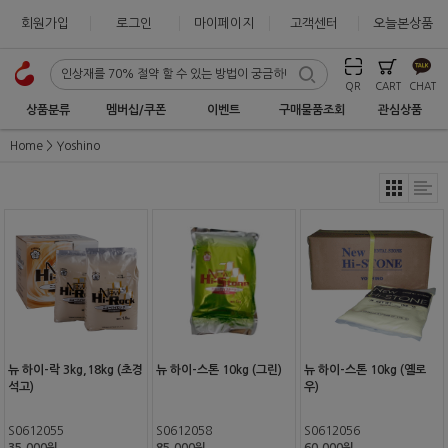
회원가입
로그인
마이페이지
고객센터
오늘본상품
QR
CART
CHAT
상품분류
멤버십/쿠폰
이벤트
구매물품조회
관심상품
Home
Yoshino
뉴 하이-락 3kg,18kg (초경
뉴 하이-스톤 10kg (그린)
뉴 하이-스톤 10kg (옐로
석고)
우)
S0612055
S0612058
S0612056
35,000원
85,000원
60,000원