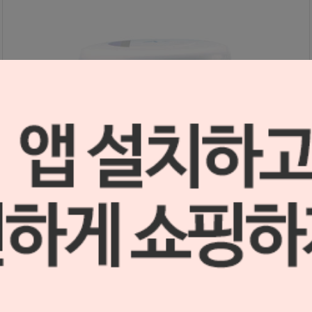
노리타케 CZR FC 페이스트 스테인
S2103041