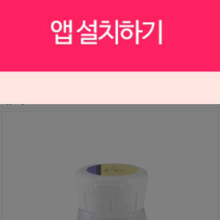
노리타케 CZR 파우더 ADD-ON
S1903193
72,000원
72,000
원