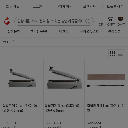
회원가입
로그인
마이페이지
고객센터
오늘본상품
QR
CART
CHAT
상품분류
멤버십/쿠폰
이벤트
구매물품조회
관심상품
Home
접착기계 21cm(SK210)
접착기계 31cm(SK310)
접착기계 51cm 열선,천 리
(열선폭 5mm)
(열선폭 5mm)
필
S0306018
S2210128
S2202241
83,600원
109,000원
17,000원